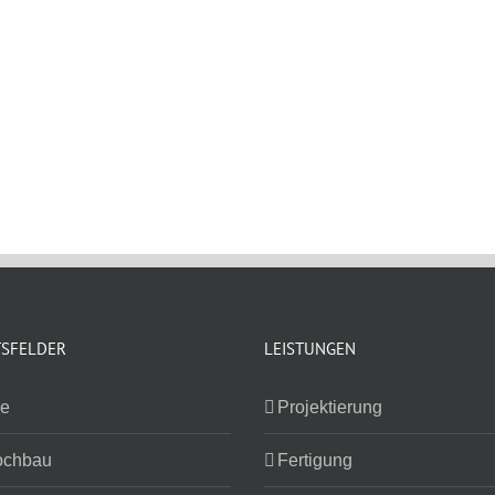
TSFELDER
LEISTUNGEN
ie
Projektierung
ochbau
Fertigung