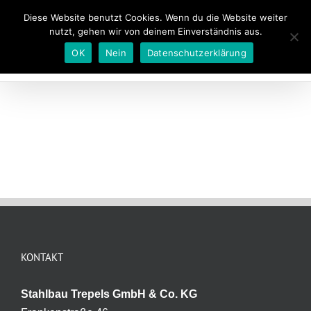
Zum
+49 2454 9277-0
|
info@stahlbau-trepels.de
Diese Website benutzt Cookies. Wenn du die Website weiter
Inhalt
nutzt, gehen wir von deinem Einverständnis aus.
springen
OK
Nein
Datenschutzerklärung
KONTAKT
Stahlbau Trepels GmbH & Co. KG