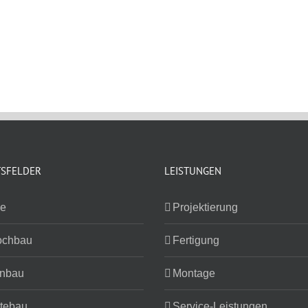
TSFELDER
LEISTUNGEN
ie
Projektierung
ochbau
Fertigung
nbau
Montage
tebau
Service-Leistungen